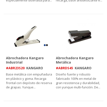
especialmente diseñada para
...
recarga, base antideslizante e
...
Abrochadora Kangaro
Abrochadora Kangaro
Industrial
Metálica
#ABR23S20
KANGARO
#ABRDS45
KANGARO
Base metálica con empuñadura
Diseño fuerte y robusto
en plástico y goma. Recarga
fabricado 100% en metal de
frontal con depósito de reserva
gran resistencia y durabilidad,
de grapas. Yunque
...
con yunque multi-función. De
...