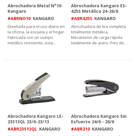
Abrochadora Metal N°10
Abrochadora Kangaro ES-
Kangaro
425S Metálica 24-26/6
#ABRNO10
KANGARO
#ABR425S
KANGARO
Diseñada para el uso diario en
Abrochadora de tira completa
la oficina, la escuela y el hogar.
totalmente metálica.
Fabricada con un cuerpo
Mecanismo de carga rápida
metálico resistente, esta
...
totalmente de acero. Pies de
...
Abrochadora Kangaro LE-
Abrochadora Kangaro Sin
23S13QL 23/6-23/13
Esfuerzo 24/6 - 26/6
#ABR23S13QL
KANGARO
#ABR210
KANGARO