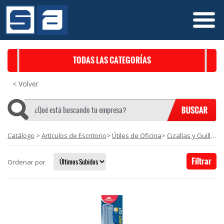
TODAS LAS CATEGORÍAS
< Volver
Catálogo
>
Artículos de Escritorio
>
Útiles de Oficina
>
Cizallas y Guillotinas
Filtrar
Ordenar por