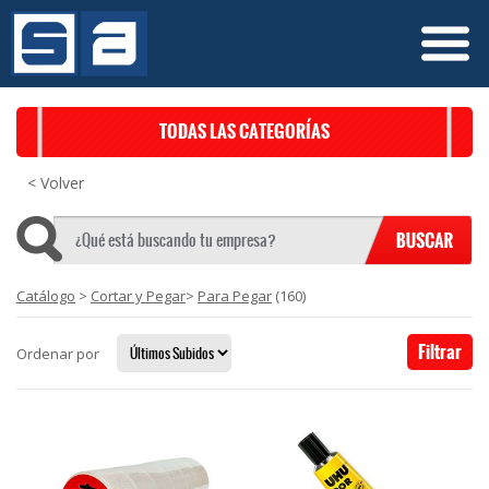
TODAS LAS CATEGORÍAS
< Volver
Catálogo
>
Cortar y Pegar
>
Para Pegar
(160)
Filtrar
Ordenar por