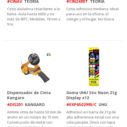
#CINAV
TEORIA
#CIN2490T
TEORIA
Cinta aisladora retardante a la
Cinta adhesiva mediana. Ideal
llama. Aisla hasta 600V y no
para uso en la oficina, el
más de 80ºC. Medidas: 18 mm x
colegio y el hogar. No tóxica.
9 m.
Dispensador de Cinta
Goma UHU Stic Neon 21g
Kangaro
Display x12
#DIS201
KANGARO
#EXP6502995/C
UHU
Admite cinta de hasta 50 mm de
Adhesivo en barra de 21g de
ancho en un núcleo de 75 mm.
alta adherencia inicial con una
Construcción de metal con
sóla pasada. Único con tapa