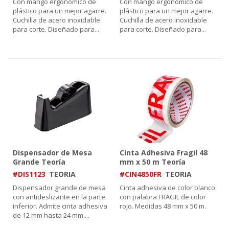
Con mango ergonómico de
Con mango ergonómico de
plástico para un mejor agarre.
plástico para un mejor agarre.
Cuchilla de acero inoxidable
Cuchilla de acero inoxidable
para corte. Diseñado para
...
para corte. Diseñado para
...
Dispensador de Mesa
Cinta Adhesiva Fragil 48
Grande Teoría
mm x 50 m Teoría
#DIS1123
TEORIA
#CIN4850FR
TEORIA
Dispensador grande de mesa
Cinta adhesiva de color blanco
con antideslizante en la parte
con palabra FRAGIL de color
inferior. Admite cinta adhesiva
rojo. Medidas 48 mm x 50 m.
de 12 mm hasta 24 mm.
...