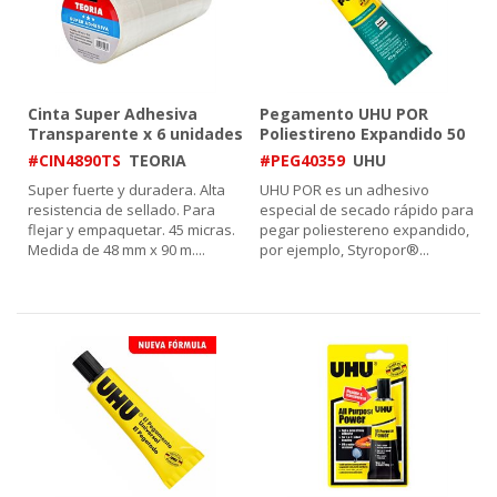
Cinta Super Adhesiva
Pegamento UHU POR
Transparente x 6 unidades
Poliestireno Expandido 50
48 mm x 90 m Teoria
ml
#CIN4890TS
TEORIA
#PEG40359
UHU
Super fuerte y duradera. Alta
UHU POR es un adhesivo
resistencia de sellado. Para
especial de secado rápido para
flejar y empaquetar. 45 micras.
pegar poliestereno expandido,
Medida de 48 mm x 90 m.
...
por ejemplo, Styropor®
...