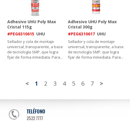
Adhesivo UHU Poly Max
Adhesivo UHU Poly Max
Cristal 115g
Cristal 300g
#PEG6310615
UHU
#PEG6310617
UHU
Sellador y cola de montaje
Sellador y cola de montaje
universal, transparente, a base
universal, transparente, a base
de tecnología SMP, que logra
de tecnología SMP, que logra
fijar de forma inmediata. Para
...
fijar de forma inmediata. Para
...
<
1
2
3
4
5
6
7
>
TELÉFONO
2522 7777