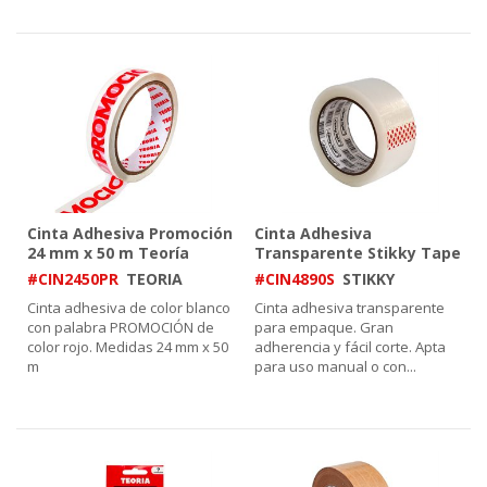
Cinta Adhesiva Promoción
Cinta Adhesiva
24 mm x 50 m Teoría
Transparente Stikky Tape
48 mm x 90 m
#CIN2450PR
TEORIA
#CIN4890S
STIKKY
Cinta adhesiva de color blanco
Cinta adhesiva transparente
con palabra PROMOCIÓN de
para empaque. Gran
color rojo. Medidas 24 mm x 50
adherencia y fácil corte. Apta
m
para uso manual o con
...