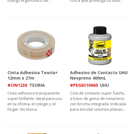
mango ergonómico de
...
rosca que prolonga su vida
...
Cinta Adhesiva Teoría+
Adhesivo de Contacto UHU
12mm x 27m
Neopreno 400mL
#CIN1230
TEORIA
#PEG6310660
UHU
Cinta adhesiva transparente
Cola de contacto super fuerte,
super brillante. Ideal para uso
a base de goma de neopreno,
en la oficina, el colegio y el
con brocha integrada. Indicada
hogar. No tóxica.
para encolar uniones planas
...