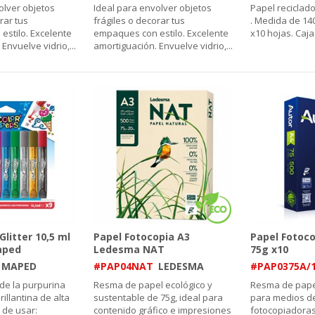
olver objetos
Ideal para envolver objetos
Papel reciclado
rar tus
frágiles o decorar tus
. Medida de 140
stilo. Excelente
empaques con estilo. Excelente
x10 hojas. Caj
 Envuelve vidrio,
...
amortiguación. Envuelve vidrio,
...
litter 10,5 ml
Papel Fotocopia A3
Papel Fotoco
aped
Ledesma NAT
75g x10
MAPED
#PAP04NAT
LEDESMA
#PAP0375A/
de la purpurina
Resma de papel ecológico y
Resma de pape
rillantina de alta
sustentable de 75g, ideal para
para medios de
 de usar:
contenido gráfico e impresiones
fotocopiadoras