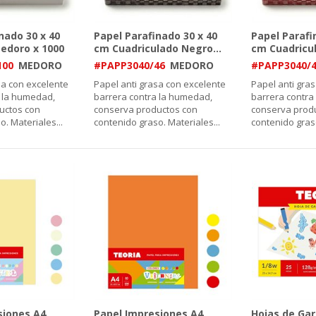
nado 30 x 40
Papel Parafinado 30 x 40
Papel Parafi
edoro x 1000
cm Cuadriculado Negro
...
cm Cuadricu
100
MEDORO
#PAPP3040/46
MEDORO
#PAPP3040/
sa con excelente
Papel anti grasa con excelente
Papel anti gra
 la humedad,
barrera contra la humedad,
barrera contra
uctos con
conserva productos con
conserva prod
o. Materiales
...
contenido graso. Materiales
...
contenido gras
siones A4
Papel Impresiones A4
Hojas de Ga