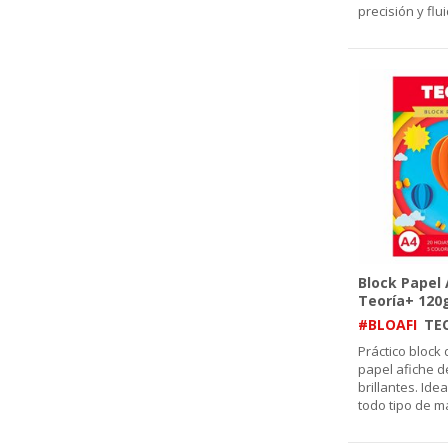
precisión y flu
Block Papel 
Teoría+ 120g
#BLOAFI
TE
Práctico block
papel afiche d
brillantes. Ide
todo tipo de 