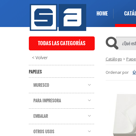
HOME
CATÁ
TODAS LAS CATEGORÍAS
< Volver
Catálogo
>
Pape
PAPELES
Ordenar por
Ú
MURESCO
PARA IMPRESORA
EMBALAR
OTROS USOS