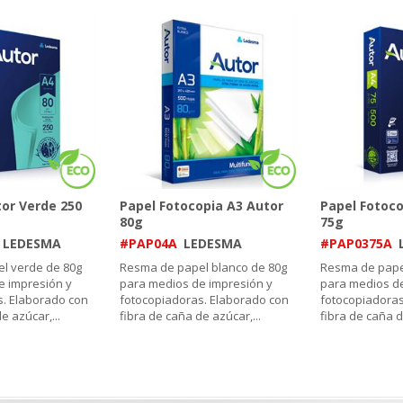
or Verde 250
Papel Fotocopia A3 Autor
Papel Fotoco
80g
75g
LEDESMA
#PAP04A
LEDESMA
#PAP0375A
l verde de 80g
Resma de papel blanco de 80g
Resma de pape
e impresión y
para medios de impresión y
para medios de
s. Elaborado con
fotocopiadoras. Elaborado con
fotocopiadoras
de azúcar,
...
fibra de caña de azúcar,
...
fibra de caña d