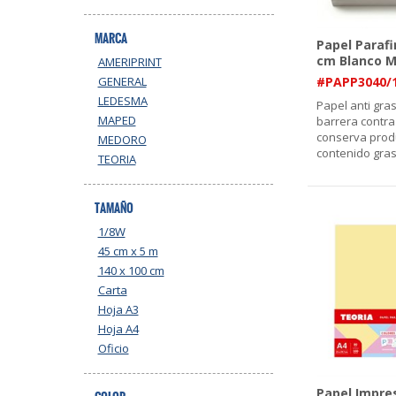
MARCA
Papel Parafi
cm Blanco M
AMERIPRINT
GENERAL
#PAPP3040/
LEDESMA
Papel anti gra
MAPED
barrera contra
conserva prod
MEDORO
contenido gras
TEORIA
TAMAÑO
1/8W
45 cm x 5 m
140 x 100 cm
Carta
Hoja A3
Hoja A4
Oficio
Papel Impre