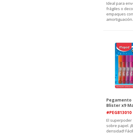
Ideal para env
frágiles o deco
empaques con e
amortiguación.
Pegamento G
Blister x9 M
#PEG813010
El superpoder 
sobre papel. ¡B
densidad! Fácil