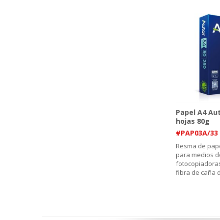
Papel A4 Aut
hojas 80g
#PAP03A/33
Resma de pape
para medios d
fotocopiadora
fibra de caña 