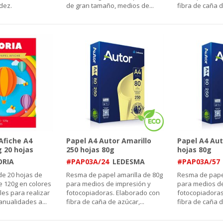
idez.
de gran tamaño, medios de
...
fibra de caña d
Afiche A4
Papel A4 Autor Amarillo
Papel A4 Aut
 20 hojas
250 hojas 80g
hojas 80g
ORIA
#PAP03A/24
LEDESMA
#PAP03A/57
 de 20 hojas de
Resma de papel amarilla de 80g
Resma de papel
e 120g en colores
para medios de impresión y
para medios de
ales para realizar
fotocopiadoras. Elaborado con
fotocopiadoras
manualidades a
...
fibra de caña de azúcar,
...
fibra de caña d