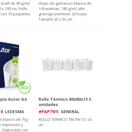
 kraft de 90 g/m2
Hojas de garbanzo blanca de
 x 100 cm. Rollo
1/8 watman, 180 g/m2 alto
a con 10 paquetes.
gramaje premium. 20 hojas.
Tamaño 25 x 35 cm.
pia Autor A4
Rollo Térmico 80x80x13 5
unidades
10
LEDESMA
#PAP79/5
GENERAL
l blanco de 75g
ROLLO TERMICO 79x79x13 / x5
 impresión y
un
. Elaborado con