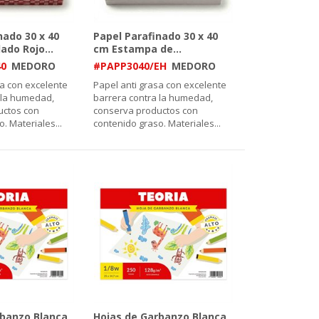
nado 30 x 40
Papel Parafinado 30 x 40
lado Rojo
...
cm Estampa de
...
40
MEDORO
#PAPP3040/EH
MEDORO
sa con excelente
Papel anti grasa con excelente
 la humedad,
barrera contra la humedad,
uctos con
conserva productos con
o. Materiales
...
contenido graso. Materiales
...
rbanzo Blanca
Hojas de Garbanzo Blanca