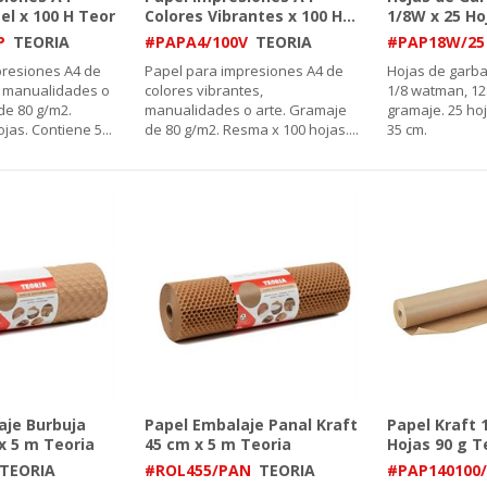
el x 100 H Teor
Colores Vibrantes x 100 H
...
1/8W x 25 Ho
P
TEORIA
#PAPA4/100V
TEORIA
#PAP18W/25
presiones A4 de
Papel para impresiones A4 de
Hojas de garb
, manualidades o
colores vibrantes,
1/8 watman, 12
de 80 g/m2.
manualidades o arte. Gramaje
gramaje. 25 ho
jas. Contiene 5
...
de 80 g/m2. Resma x 100 hojas.
...
35 cm.
aje Burbuja
Papel Embalaje Panal Kraft
Papel Kraft 
x 5 m Teoria
45 cm x 5 m Teoria
Hojas 90 g T
TEORIA
#ROL455/PAN
TEORIA
#PAP140100