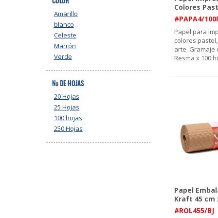
COLOR
Colores Past
Amarillo
#PAPA4/100
blanco
Papel para im
Celeste
colores pastel
Marrón
arte. Gramaje 
Verde
Resma x 100 ho
Nº DE HOJAS
20 Hojas
25 Hojas
100 hojas
250 Hojas
Papel Embal
Kraft 45 cm 
#ROL455/BJ