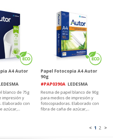
pia A4 Autor
Papel Fotocopia A4 Autor
90g
LEDESMA
#PAP0390A
LEDESMA
l blanco de 75g
Resma de papel blanco de 90g
 impresión y
para medios de impresión y
. Elaborado con
fotocopiadoras. Elaborado con
e azúcar,
...
fibra de caña de azúcar,
...
<
1
2
>