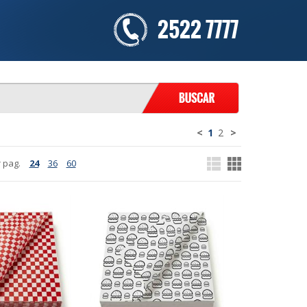
2522 7777
<
1
2
>
 pag.
24
36
60