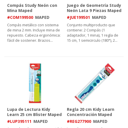
Compás Study Neón con
Juego de Geometría Study
Mina Maped
Neón Lata 9 Piezas Maped
#COM199500
MAPED
#JUE199501
MAPED
Compás metálico con sistema
Conjunto multiproducto que
de mina 2 mm. Incluye mina de
contiene: 2 Compás (1
repuesto. Cabeza ergonómica:
adaptador, 1 mina), 1 regla de
fácil de sostener. Brazos
...
15 cm, 1 semicirculo (180°), 2
...
Lupa de Lectura Kidy
Regla 20 cm Kidy Learn
Learn 25 cm Blister Maped
Concentración Maped
#LUP395111
MAPED
#REG277900
MAPED