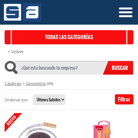
TODAS LAS CATEGORÍAS
< Volver
Catálogo
>
Geometría
(69)
Filtrar
Ordenar por