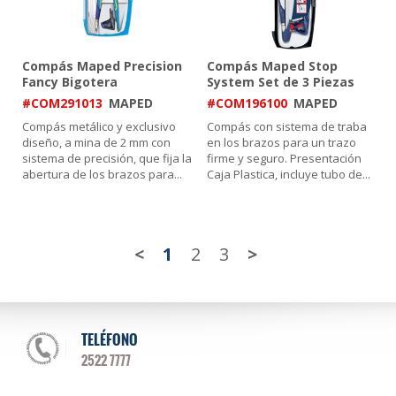
Compás Maped Precision
Compás Maped Stop
Fancy Bigotera
System Set de 3 Piezas
#COM291013
MAPED
#COM196100
MAPED
Compás metálico y exclusivo
Compás con sistema de traba
diseño, a mina de 2 mm con
en los brazos para un trazo
sistema de precisión, que fija la
firme y seguro. Presentación
abertura de los brazos para
...
Caja Plastica, incluye tubo de
...
<
1
2
3
>
TELÉFONO
2522 7777