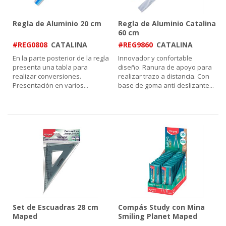
Regla de Aluminio 20 cm
Regla de Aluminio Catalina
60 cm
#REG0808
CATALINA
#REG9860
CATALINA
En la parte posterior de la regla
Innovador y confortable
presenta una tabla para
diseño. Ranura de apoyo para
realizar conversiones.
realizar trazo a distancia. Con
Presentación en varios
...
base de goma anti-deslizante
...
Set de Escuadras 28 cm
Compás Study con Mina
Maped
Smiling Planet Maped
Display x20