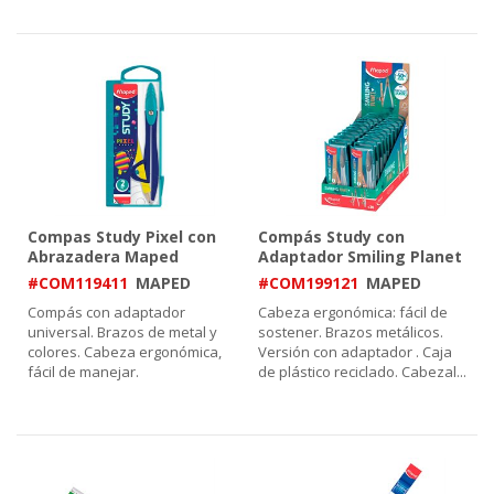
Compas Study Pixel con
Compás Study con
Abrazadera Maped
Adaptador Smiling Planet
Maped Display x20
#COM119411
MAPED
#COM199121
MAPED
Compás con adaptador
Cabeza ergonómica: fácil de
universal. Brazos de metal y
sostener. Brazos metálicos.
colores. Cabeza ergonómica,
Versión con adaptador . Caja
fácil de manejar.
de plástico reciclado. Cabezal
...