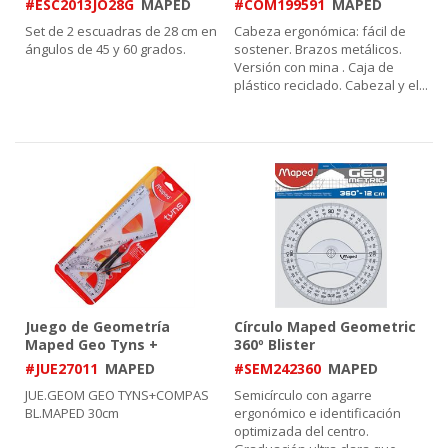
#ESC2013JO28G
MAPED
#COM199591
MAPED
Set de 2 escuadras de 28 cm en
Cabeza ergonómica: fácil de
ángulos de 45 y 60 grados.
sostener. Brazos metálicos.
Versión con mina . Caja de
plástico reciclado. Cabezal y el
...
Juego de Geometría
Círculo Maped Geometric
Maped Geo Tyns +
360º Blister
Compás
#JUE27011
MAPED
#SEM242360
MAPED
JUE.GEOM GEO TYNS+COMPAS
Semicírculo con agarre
BL.MAPED 30cm
ergonómico e identificación
optimizada del centro.