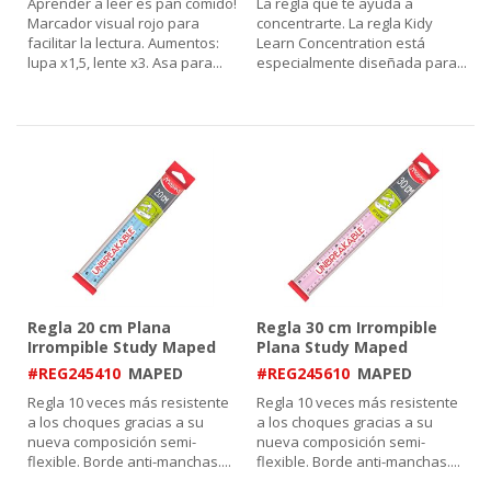
Aprender a leer es pan comido!
La regla que te ayuda a
Marcador visual rojo para
concentrarte. La regla Kidy
facilitar la lectura. Aumentos:
Learn Concentration está
lupa x1,5, lente x3. Asa para
...
especialmente diseñada para
...
Regla 20 cm Plana
Regla 30 cm Irrompible
Irrompible Study Maped
Plana Study Maped
#REG245410
MAPED
#REG245610
MAPED
Regla 10 veces más resistente
Regla 10 veces más resistente
a los choques gracias a su
a los choques gracias a su
nueva composición semi-
nueva composición semi-
flexible. Borde anti-manchas.
...
flexible. Borde anti-manchas.
...