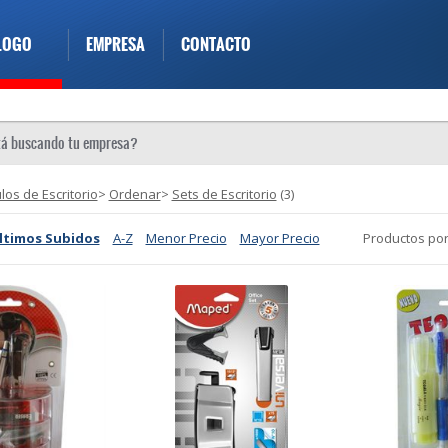
LOGO
EMPRESA
CONTACTO
ulos de Escritorio
>
Ordenar
>
Sets de Escritorio
(3)
ltimos Subidos
A-Z
Menor Precio
Mayor Precio
Productos por