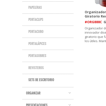
PAPELERAS
Organizador 
Giratorio R
PORTACLIPS
#ORG888C
G
Organizador de
PORTACUBO
innovador dis
giratorio que fa
los útiles. Ma
PORTALÁPICES
PORTASOBRES
REVISTEROS
SETS DE ESCRITORIO
ORGANIZAR
PRESENTACIONES