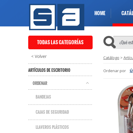
HOME
CATÁ
TODAS LAS CATEGORÍAS
< Volver
Catálogo
>
Artíc
ARTÍCULOS DE ESCRITORIO
Ordenar por
Ú
ORDENAR
BANDEJAS
CAJAS DE SEGURIDAD
LLAVEROS PLÁSTICOS