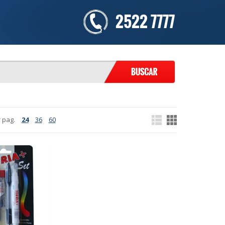
2522 7777
 pag.
24
36
60