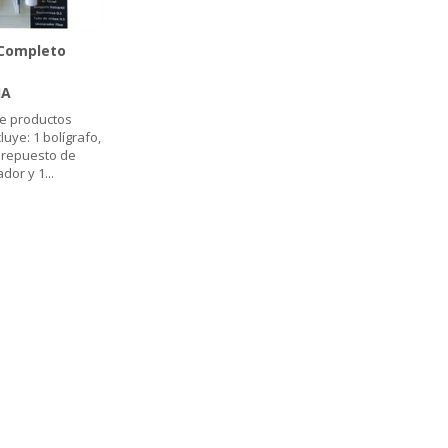
 Completo
IA
e productos
luye: 1 bolígrafo,
 repuesto de
ador y 1
...