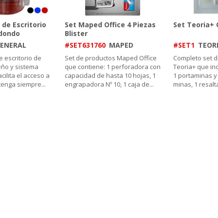
de Escritorio
Set Maped Office 4 Piezas
Set Teoria+
edondo
Blister
ENERAL
#SET631760
MAPED
#SET1
TEOR
 escritorio de
Set de productos Maped Office
Completo set d
eño y sistema
que contiene: 1 perforadora con
Teoria+ que inc
cilita el acceso a
capacidad de hasta 10 hojas, 1
1 portaminas y
ntenga siempre
...
engrapadora Nº 10, 1 caja de
...
minas, 1 resalt