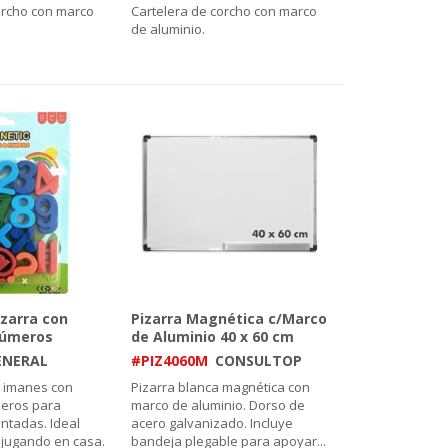
orcho con marco
Cartelera de corcho con marco
de aluminio.
zarra con
Pizarra Magnética c/Marco
Números
de Aluminio 40 x 60 cm
ENERAL
#PIZ4060M
CONSULTOP
e imanes con
Pizarra blanca magnética con
eros para
marco de aluminio. Dorso de
ntadas. Ideal
acero galvanizado. Incluye
jugando en casa.
bandeja plegable para apoyar
...