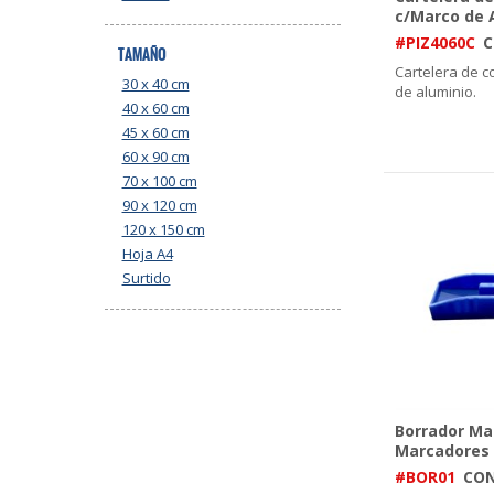
c/Marco de A
#PIZ4060C
C
TAMAÑO
Cartelera de c
30 x 40 cm
de aluminio.
40 x 60 cm
45 x 60 cm
60 x 90 cm
70 x 100 cm
90 x 120 cm
120 x 150 cm
Hoja A4
Surtido
Borrador Ma
Marcadores
#BOR01
CO