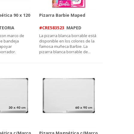
ética 90 x 120
Pizarra Barbie Maped
TEORIA
#CRE583523
MAPED
 con marco de
La pizarra blanca borrable está
uye bandeja
disponible en los colores de la
apoyar
famosa muñeca Barbie. La
orrador.
pizarra blanca borrable de
...
nética c/Marco
Pizarra Magnética c/Marco