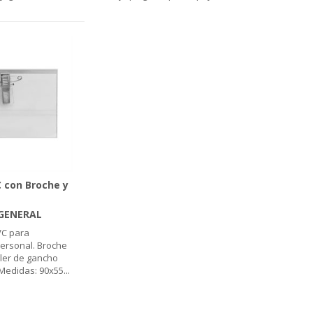
 con Broche y
GENERAL
VC para
personal. Broche
filer de gancho
 Medidas: 90x55
...