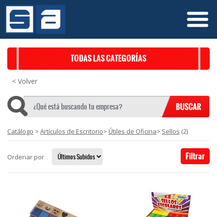
TODAS LAS CATEGORÍAS
< Volver
Catálogo
>
Artículos de Escritorio
>
Útiles de Oficina
>
Sellos
(2)
Filtrar
Ordenar por