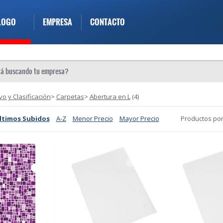
LOGO
EMPRESA
CONTACTO
vo y Clasificación
>
Carpetas
>
Abertura en L
(4)
ltimos Subidos
A-Z
Menor Precio
Mayor Precio
Productos por