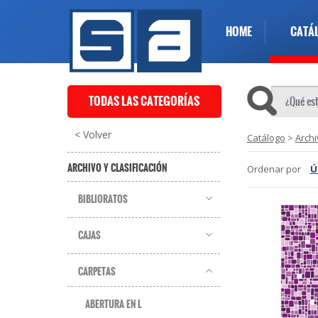
HOME
CATÁ
TODAS LAS CATEGORÍAS
< Volver
Catálogo
>
Archi
ARCHIVO Y CLASIFICACIÓN
Ordenar por
Ú
BIBLIORATOS
CAJAS
CARPETAS
ABERTURA EN L