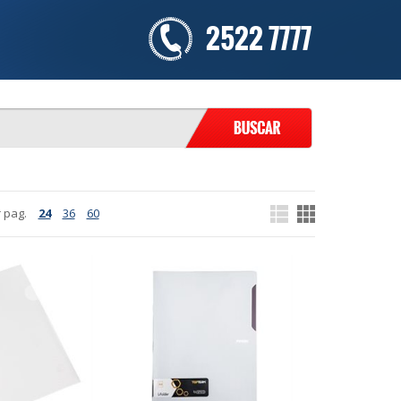
2522 7777
 pag.
24
36
60