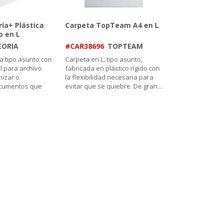
ía+ Plástica
Carpeta TopTeam A4 en L
o en L
EORIA
#CAR38696
TOPTEAM
a tipo asunto con
Carpeta en L, tipo asunto,
l para archivo
fabricada en plástico rígido con
nizar o
la flexibilidad necesaria para
ocumentos que
evitar que se quiebre. De gran
...