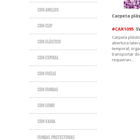
CON ANILLOS
Carpeta plás
CON CLIP
#CAR1095
S
Carpeta plásti
CON ELÁSTICO
abertura later
temporal, orga
transportar d
CON ESPIRAL
requieran
...
CON FUELLE
CON FUNDAS
CON LOMO
CON VAINA
FUNDAS PROTECTORAS