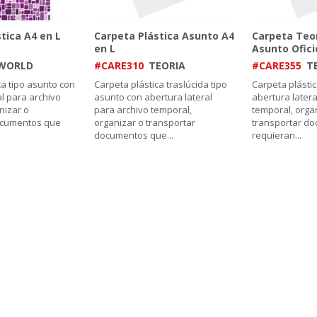
tica A4 en L
Carpeta Plástica Asunto A4
Carpeta Teor
en L
Asunto Ofici
WORLD
#CARE310
TEORIA
#CARE355
T
ca tipo asunto con
Carpeta plástica traslúcida tipo
Carpeta plástic
al para archivo
asunto con abertura lateral
abertura latera
nizar o
para archivo temporal,
temporal, orga
ocumentos que
organizar o transportar
transportar d
documentos que
...
requieran
...