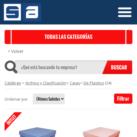
TODAS LAS CATEGORÍAS
< Volver
Catálogo
>
Archivo y Clasificación
>
Cajas
>
De Plastico
(24)
Filtrar
Ordenar por