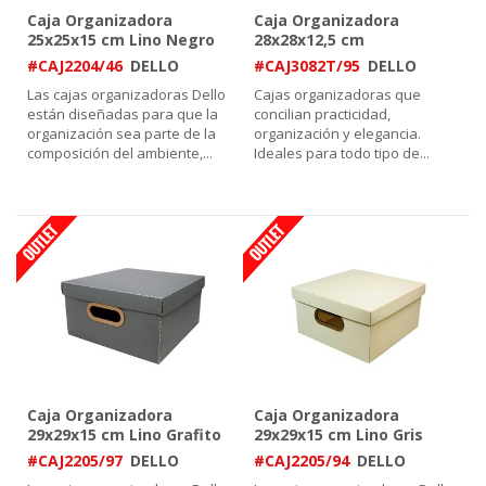
Caja Organizadora
Caja Organizadora
25x25x15 cm Lino Negro
28x28x12,5 cm
Cristal/Grafito
#CAJ2204/46
DELLO
#CAJ3082T/95
DELLO
Las cajas organizadoras Dello
Cajas organizadoras que
están diseñadas para que la
concilian practicidad,
organización sea parte de la
organización y elegancia.
composición del ambiente,
...
Ideales para todo tipo de
...
Caja Organizadora
Caja Organizadora
29x29x15 cm Lino Grafito
29x29x15 cm Lino Gris
Oscuro
#CAJ2205/97
DELLO
#CAJ2205/94
DELLO