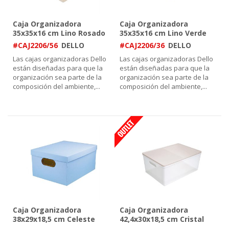
Caja Organizadora
Caja Organizadora
35x35x16 cm Lino Rosado
35x35x16 cm Lino Verde
Claro
#CAJ2206/56
DELLO
#CAJ2206/36
DELLO
Las cajas organizadoras Dello
Las cajas organizadoras Dello
están diseñadas para que la
están diseñadas para que la
organización sea parte de la
organización sea parte de la
composición del ambiente,
...
composición del ambiente,
...
Caja Organizadora
Caja Organizadora
38x29x18,5 cm Celeste
42,4x30x18,5 cm Cristal
Pastel
/Rosa