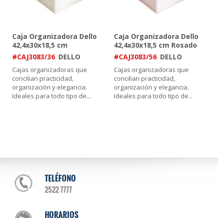
Caja Organizadora Dello
Caja Organizadora Dello
42,4x30x18,5 cm
42,4x30x18,5 cm Rosado
Nude/Verde
#CAJ3083/36
DELLO
#CAJ3083/56
DELLO
Cajas organizadoras que
Cajas organizadoras que
concilian practicidad,
concilian practicidad,
organización y elegancia.
organización y elegancia.
Ideales para todo tipo de
...
Ideales para todo tipo de
...
TELÉFONO
2522 7777
HORARIOS