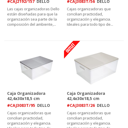
#CAJ2192/157
DELLO
#CAJ3083T/56
DELLO
Las cajas organizadoras Dello
Cajas organizadoras que
están diseñadas para que la
concilian practicidad,
organización sea parte de la
organización y elegancia.
composición del ambiente,
...
Ideales para todo tipo de
...
Caja Organizadora
Caja Organizadora
42,4x30x18,5 cm
42,4x30x18,5 cm
Cristal/Grafito
Cristal/Nude
#CAJ3083T/95
DELLO
#CAJ3083T/26
DELLO
Cajas organizadoras que
Cajas organizadoras que
concilian practicidad,
concilian practicidad,
organización y elegancia.
organización y elegancia.