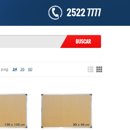
2522 7777
 pag.
24
36
60