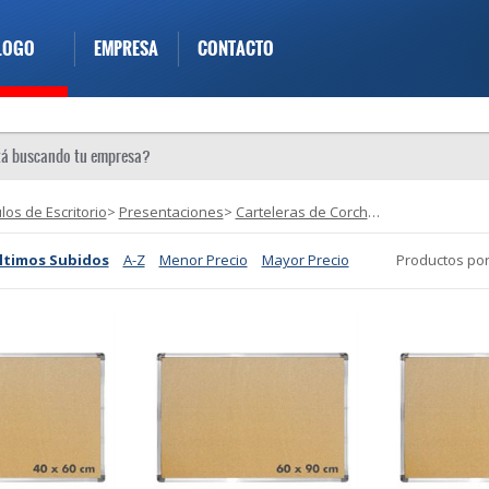
LOGO
EMPRESA
CONTACTO
ulos de Escritorio
>
Presentaciones
>
Carteleras de Corcho
(5)
ltimos Subidos
A-Z
Menor Precio
Mayor Precio
Productos por