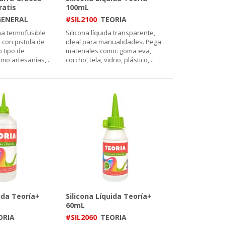
ratis
100mL
GENERAL
#SIL2100
TEORIA
na termofusible
Silicona líquida transparente,
 con pistola de
ideal para manualidades. Pega
o tipo de
materiales como: goma eva,
omo artesanías,
...
corcho, tela, vidrio, plástico,
...
uida Teoría+
Silicona Líquida Teoría+
60mL
ORIA
#SIL2060
TEORIA