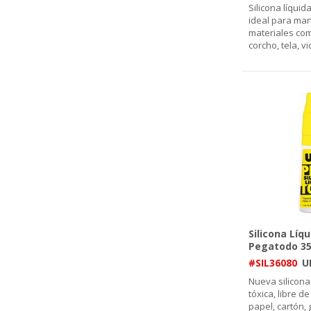
Silicona líquid
ideal para ma
materiales co
corcho, tela, vi
Silicona Líq
Pegatodo 3
#SIL36080
U
Nueva silicona
tóxica, libre d
papel, cartón, 