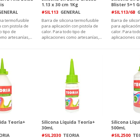
is
1.13 x 30 cm 1Kg
Blister 5+1 G
GENERAL
#SIL113
GENERAL
#SIL113/6B
ona termofusible
Barra de silicona termofusible
Barra de silico
 con pistola de
para aplicación con pistola de
para aplicación
o tipo de
calor. Para todo tipo de
calor. Para tod
omo artesanías,
...
aplicaciones como artesanías,
...
aplicaciones c
uida Teoría+
Silicona Líquida Teoría+
Silicona Líq
30mL
500mL
ORIA
#SIL2030
TEORIA
#SIL2500
TE