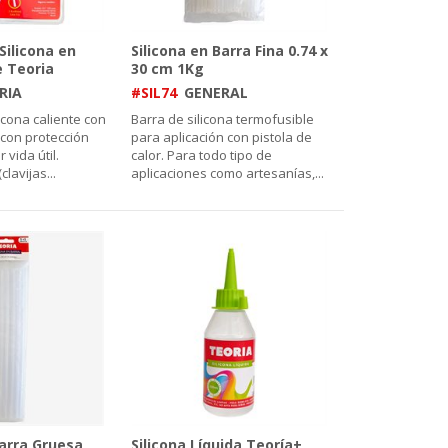
Silicona en
Silicona en Barra Fina 0.74 x
 Teoria
30 cm 1Kg
RIA
#SIL74
GENERAL
licona caliente con
Barra de silicona termofusible
 con protección
para aplicación con pistola de
vida útil.
calor. Para todo tipo de
(clavijas
...
aplicaciones como artesanías,
...
Barra Gruesa
Silicona Líquida Teoría+