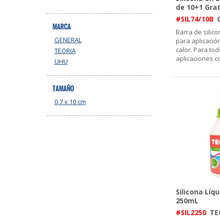
de 10+1 Grat
#SIL74/10B
MARCA
Barra de silic
GENERAL
para aplicación
calor. Para tod
TEORIA
aplicaciones c
UHU
TAMAÑO
0,7 x 10 cm
Silicona Líq
250mL
#SIL2250
TE