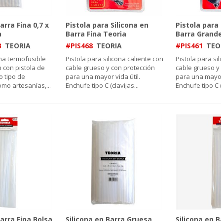
arra Fina 0,7 x
Pistola para Silicona en
Pistola para 
a
Barra Fina Teoria
Barra Grande
B
TEORIA
#PIS468
TEORIA
#PIS461
TEO
ona termofusible
Pistola para silicona caliente con
Pistola para si
 con pistola de
cable grueso y con protección
cable grueso y
o tipo de
para una mayor vida útil.
para una mayor 
omo artesanías,
...
Enchufe tipo C (clavijas
...
Enchufe tipo C 
Barra Fina Bolsa
Silicona en Barra Gruesa
Silicona en 