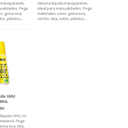
a transparente,
Silicona líquida transparente,
ualidades. Pega
ideal para manualidades. Pega
o: goma eva,
materiales como: goma eva,
rio, plástico,
...
corcho, tela, vidrio, plástico,
...
uida UHU
00mL
HU
líquida UHU, no
e metanol. Pega
goma eva, tela,