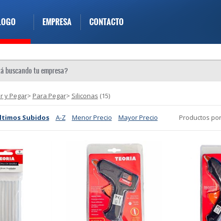
LOGO
EMPRESA
CONTACTO
r y Pegar
>
Para Pegar
>
Siliconas
(15)
ltimos Subidos
A-Z
Menor Precio
Mayor Precio
Productos por