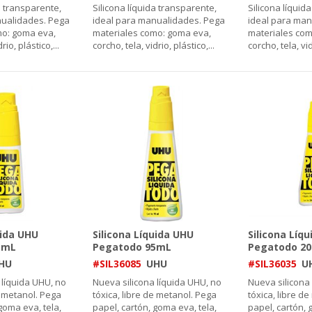
a transparente,
Silicona líquida transparente,
Silicona líquid
nualidades. Pega
ideal para manualidades. Pega
ideal para man
mo: goma eva,
materiales como: goma eva,
materiales com
drio, plástico,
...
corcho, tela, vidrio, plástico,
...
corcho, tela, vid
uida UHU
Silicona Líquida UHU
Silicona Líq
5mL
Pegatodo 95mL
Pegatodo 2
HU
#SIL36085
UHU
#SIL36035
U
 líquida UHU, no
Nueva silicona líquida UHU, no
Nueva silicona 
e metanol. Pega
tóxica, libre de metanol. Pega
tóxica, libre d
goma eva, tela,
papel, cartón, goma eva, tela,
papel, cartón, 