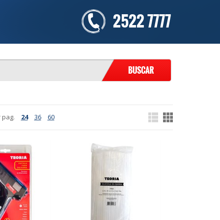
2522 7777
 pag.
24
36
60