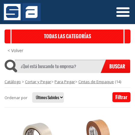
TODAS LAS CATEGORÍAS
< Volver
Catálogo
>
Cortar y Pegar
>
Para Pegar
>
Cintas de Empaque
(14)
Filtrar
Ordenar por