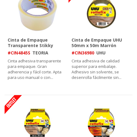
Cinta de Empaque
Cinta de Empaque UHU
Transparente Stikky
50mm x 50m Marrón
48mm x 45m
#CIN4845S
TEORIA
#CIN36980
UHU
Cinta adhesiva transparente
Cinta adhesiva de calidad
para empaque. Gran
superior para embalaje.
adherencia y fácil corte. Apta
Adhesivo sin solvente, se
para uso manual o con
...
desenrolla fácilmente sin
...