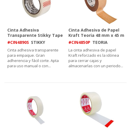
Cinta Adhesiva
Cinta Adhesiva de Papel
Transparente Stikky Tape
Kraft Teoria 48 mm x 45 m
48 mm x 90 m
#CIN4890S
STIKKY
#CIN4850P
TEORIA
Cinta adhesiva transparente
La cinta adhesiva de papel
para empaque. Gran
Kraft reforzado es la idónea
adherencia y fácil corte. Apta
para cerrar cajas y
para uso manual o con
...
almacenarlas con un periodo
...