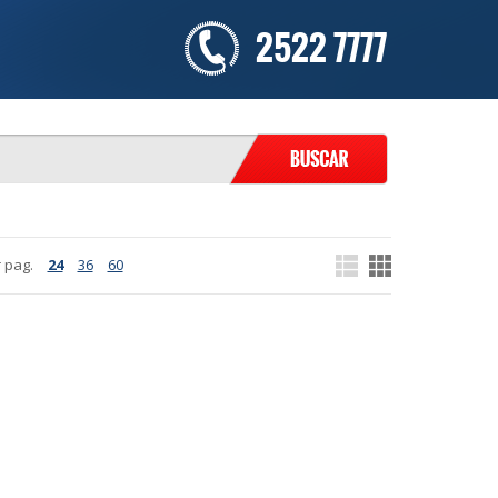
2522 7777
 pag.
24
36
60