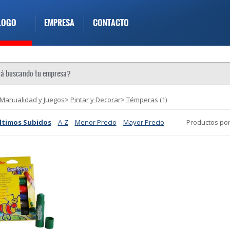
LOGO
EMPRESA
CONTACTO
 Manualidad y Juegos
>
Pintar y Decorar
>
Témperas
(1)
ltimos Subidos
A-Z
Menor Precio
Mayor Precio
Productos por