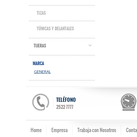
TIZAS
TÚNICAS Y DELANTALES
TIJERAS
MARCA
GENERAL
TELÉFONO
2522 7777
Home
Empresa
Trabaja con Nosotros
Conta